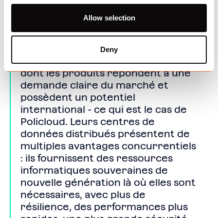
avec David et sa talentueuse
Allow selection
équipe de direction, après les
résultats positifs qu'ils ont obtenus
avec Hivenet. Nous recherchons
Deny
des entrepreneurs visionnaires,
dont les produits répondent à une
demande claire du marché et
possèdent un potentiel
international - ce qui est le cas de
Policloud. Leurs centres de
données distribués présentent de
multiples avantages concurrentiels
: ils fournissent des ressources
informatiques souveraines de
nouvelle génération là où elles sont
nécessaires, avec plus de
résilience, des performances plus